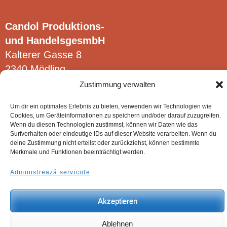
alese
Candol Produktions-
în
und HandelsgesmbH
pagina
Kalterer Gasse 8
produsului.
2340 Mödling
Zustimmung verwalten
Um dir ein optimales Erlebnis zu bieten, verwenden wir Technologien wie
Cookies, um Geräteinformationen zu speichern und/oder darauf zuzugreifen.
Wenn du diesen Technologien zustimmst, können wir Daten wie das
© Candol Produktions- und HandelsgesmbH.
Surfverhalten oder eindeutige IDs auf dieser Website verarbeiten. Wenn du
deine Zustimmung nicht erteilst oder zurückziehst, können bestimmte
Merkmale und Funktionen beeinträchtigt werden.
Administrează serviciile
Akzeptieren
Ablehnen