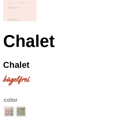
Chalet
Chalet
bügelfrei
color