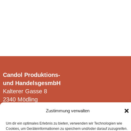
multe
mu
Clear
Clear
variații.
var
Opțiunile
Op
pot
po
fi
fi
alese
al
în
în
pagina
pa
produsului.
pr
Candol Produktions-
und HandelsgesmbH
Kalterer Gasse 8
2340 Mödling
Zustimmung verwalten
Um dir ein optimales Erlebnis zu bieten, verwenden wir Technologien wie
Cookies, um Geräteinformationen zu speichern und/oder darauf zuzugreifen.