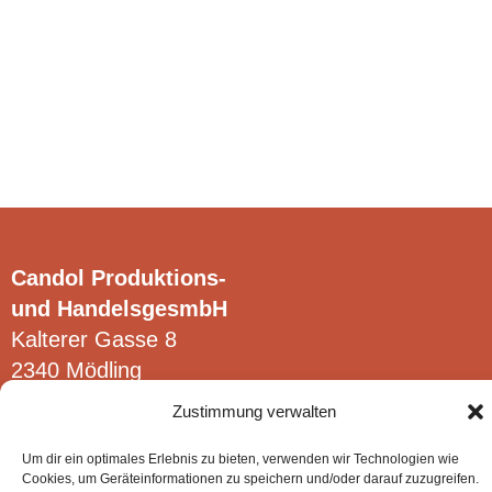
Opțiunile
Op
Clear
pot
po
fi
fi
alese
al
în
în
pagina
pa
produsului.
pr
Candol Produktions-
und HandelsgesmbH
Kalterer Gasse 8
2340 Mödling
Zustimmung verwalten
Um dir ein optimales Erlebnis zu bieten, verwenden wir Technologien wie
Cookies, um Geräteinformationen zu speichern und/oder darauf zuzugreifen.