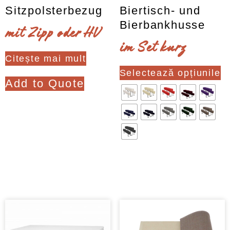
Sitzpolsterbezug
Biertisch- und
Bierbankhusse
mit Zipp oder HV
im Set kurz
Citește mai mult
Ac
Selectează opțiunile
pr
Add to Quote
ar
ma
mu
var
Op
Clear
po
fi
al
în
pa