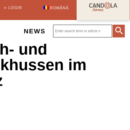
⎆ LOGIN
ROMÂNĂ
NEWS
ch- und
nkhussen im
z