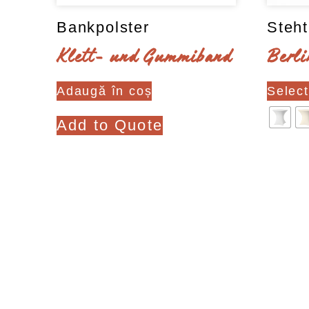
Bankpolster
Steh
Klett- und Gummiband
Berli
Adaugă în coș
Select
Add to Quote
Clear