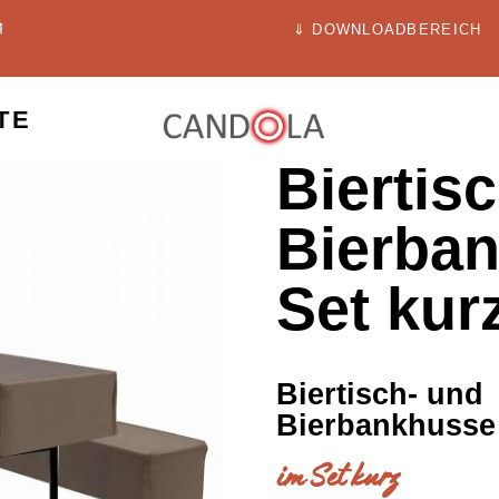
⇓ DOWNLOADBEREICH
TE
Biertis
Bierba
Set kur
Biertisch- und
Bierbankhusse
im Set kurz