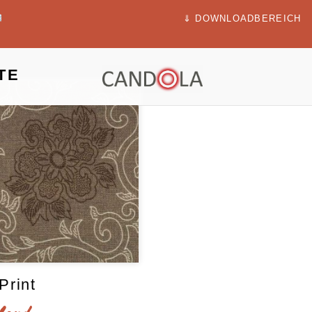
⇓ DOWNLOADBEREICH
TE
Print