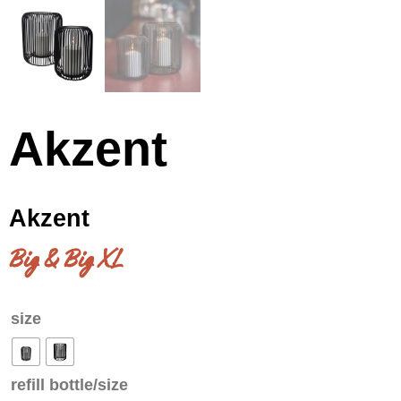
Akzent
Akzent
Big & Big XL
size
refill bottle/size